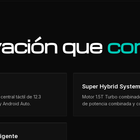
ación que
co
Super Hybrid Syste
central táctil de 12.3
Motor 1.5T Turbo combinado
y Android Auto.
de potencia combinada y co
igente