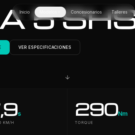
A 5 SH
Inicio
Modelos
Concesionarios
Talleres
E
VER ESPECIFICACIONES
,9
290
s
Nm
0 KM/H
TORQUE