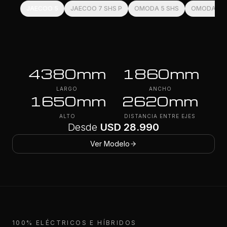
5
JAECOO 5
JAECOO 7 SHS P
OMODA 5 SHS
OMODA E5
4380
mm
1860
mm
LARGO
ANCHO
1650
mm
2620
mm
ALTO
DISTANCIA ENTRE EJES
Desde
USD 28.990
Ver Modelo
100% ELÉCTRICOS E HÍBRIDOS