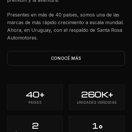
premium y la aventura.
Presentes en más de 40 países, somos una de las
marcas de más rápido crecimiento a escala mundial.
Ahora, en Uruguay, con el respaldo de Santa Rosa
Automotores.
CONOCÉ MÁS
40
+
260
K+
PAÍSES
UNIDADES VENDIDAS
2
1
°